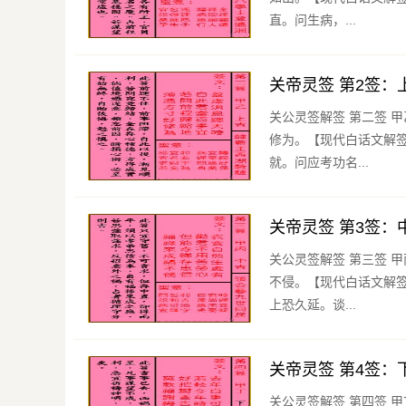
直。问生病，...
关帝灵签 第2签：
关公灵签解签 第二签 
修为。【现代白话文解
就。问应考功名...
关帝灵签 第3签：
关公灵签解签 第三签 
不侵。【现代白话文解
上恐久延。谈...
关帝灵签 第4签：
关公灵签解签 第四签 