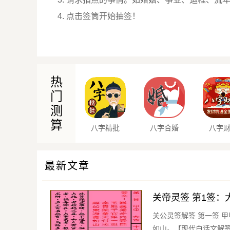
4. 点击签筒开始抽签！
热
门
测
算
八字精批
八字合婚
八字
最新文章
关帝灵签 第1签：
关公灵签解签 第一签 
如山。【现代白话文解