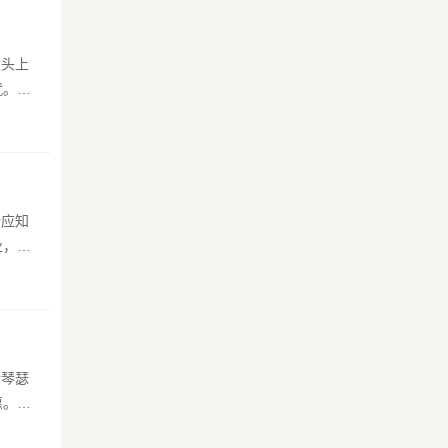
人头上
就。问
涉应知
业，以
请琴瑟
愿。问