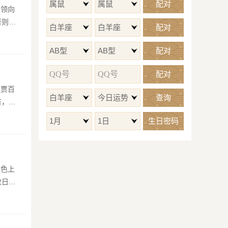
属鼠
属鼠
配对
引领向
否则即
白羊座
白羊座
配对
AB型
AB型
配对
配对
工贾百
白羊座
今日运势
查询
吉，喜
1月
1日
生日密码
喜色上
数日内