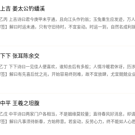
：上吉 姜太公钓蟠溪
 乙丙 上吉诗曰君今庚甲未亨通，且向江头作钓翁；玉兔重生应发迹，万
解签】解曰时运未通，只有守旧待时，不宜妄动。时运一到，自然名成利
：下下 张耳陈余交
 乙丁 下下诗曰一见佳人便喜欢，谁知去后有多般；人情冷暖君休讶，历
解签】解曰有先喜后忧之兆，开始容易终则难，故不宜放肆，尤宜兢兢业
：中平 王羲之坦腹
 乙戊 中平诗曰两家门户各相当，不是姻缘莫较量；直待春风好消息，却
解签】解曰凡事须待新春，方始称意。若妄动，反劳心力，终不能如人心