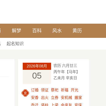
肖
解梦
百科
风水
黄历
名
起名知识
农历 六月廿三
2026年08月
丙午年【马年】
05
乙未月 辛亥日
订婚
领证
祭祀
祈福
开光
宜
安香
出火
立券
安机械
搬家
乔迁
竖柱
上梁
会亲友
安床