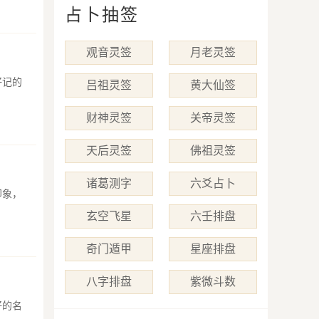
占卜抽签
观音灵签
月老灵签
好记的
吕祖灵签
黄大仙签
财神灵签
关帝灵签
天后灵签
佛祖灵签
诸葛测字
六爻占卜
印象，
玄空飞星
六壬排盘
奇门遁甲
星座排盘
八字排盘
紫微斗数
好的名