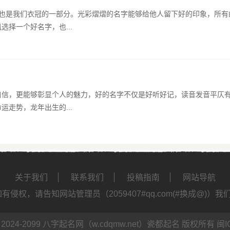
，也是我们衣冠的一部分。光彩熠熠的名字能够给他人留下好的印象，所有
选择一个好名字，也...
自信，更能够彰显个人的魅力，好的名字不仅是好听好记，读音发音平仄
运走势，龙年出生的...
关于我们
联系我们
投稿指南
网站导航
侵权，请告知网站管理员（2059407#qq.com(#换成@)）
 2024-2099 八字起名网（w.cdqmw.net）
瓷都起名
版权所有
闽I