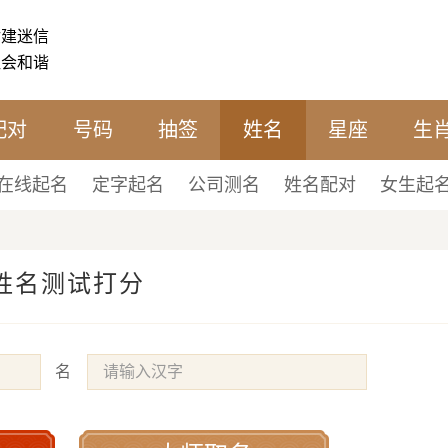
封建迷信
社会和谐
配对
号码
抽签
姓名
星座
生
在线起名
定字起名
公司测名
姓名配对
女生起
姓名测试打分
名