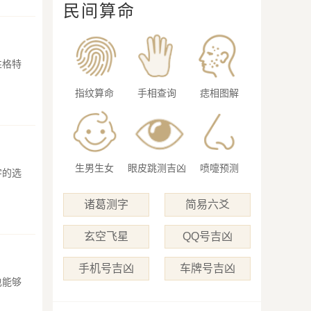
民间算命
性格特
指纹算命
手相查询
痣相图解
生男生女
眼皮跳测吉凶
喷嚏预测
字的选
诸葛测字
简易六爻
玄空飞星
QQ号吉凶
手机号吉凶
车牌号吉凶
也能够