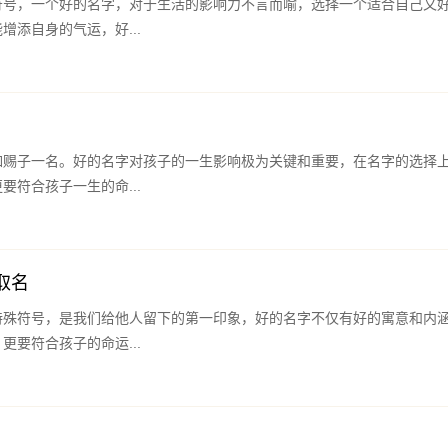
符号，一个好的名字，对于生活的影响力不言而喻，选择一个适合自己又
增添自身的气运，好...
如赐子一名。好的名字对孩子的一生影响极为关键和重要，在名字的选择
要符合孩子一生的命...
取名
特殊符号，是我们给他人留下的第一印象，好的名字不仅有好的寓意和内
更要符合孩子的命运...