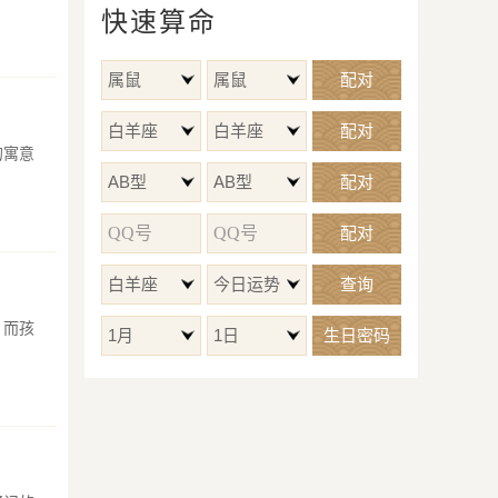
快速算命
属鼠
属鼠
配对
白羊座
白羊座
配对
的寓意
AB型
AB型
配对
配对
白羊座
今日运势
查询
，而孩
1月
1日
生日密码