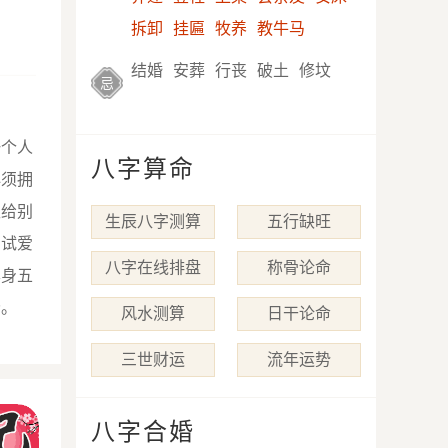
拆卸
挂匾
牧养
教牛马
结婚
安葬
行丧
破土
修坟
忌
一个人
八字算命
必须拥
仅给别
生辰八字测算
五行缺旺
测试爱
八字在线排盘
称骨论命
本身五
分。
风水测算
日干论命
三世财运
流年运势
八字合婚